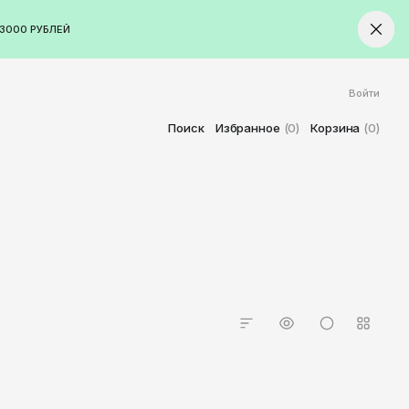
3000 РУБЛЕЙ
Войти
ород
Ставрополь
Поиск
Избранное
(0)
Корзина
(0)
Старый Оскол
Стерлитамак
Сыктывкар
Тамбов
Тверь
Тольятти
Томск
Тула
Тюмень