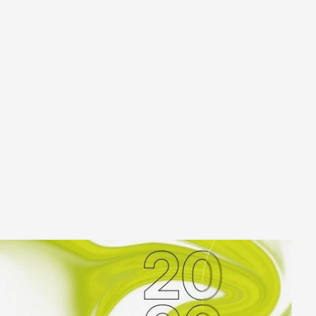
к
Улан-Удэ
ск-
Ульяновск
Уфа
Ухта
ону
Хабаровск
Ханты-Мансийск
Чайковский
бург
Чебоксары
Челябинск
Черкесск
Чита
ад
Элиста
ь
Южно-Сахалинск
Якутск