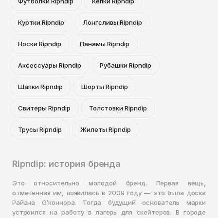
Футболки Ripndip
Кепки Ripndip
Куртки Ripndip
Лонгсливы Ripndip
Носки Ripndip
Панамы Ripndip
Аксессуары Ripndip
Рубашки Ripndip
Шапки Ripndip
Шорты Ripndip
Свитеры Ripndip
Толстовки Ripndip
Трусы Ripndip
Жилеты Ripndip
Ripndip: история бренда
Это относительно молодой бренд. Первая вещь,
отмеченная им, появилась в 2009 году — это была доска
Райана О’коннора. Тогда будущий основатель марки
устроился на работу в лагерь для скейтеров. В городе