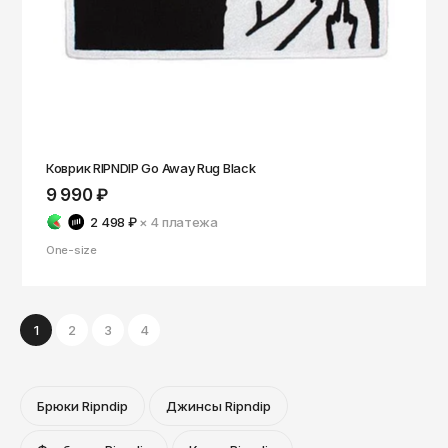
Коврик RIPNDIP Go Away Rug Black
9 990 ₽
2 498 ₽
× 4
платежа
One-size
1
2
3
4
Брюки Ripndip
Джинсы Ripndip