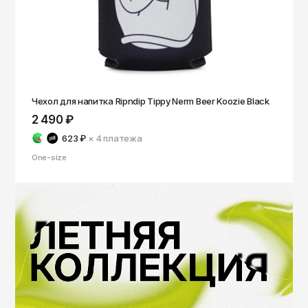
Чехол для напитка Ripndip Tippy Nerm Beer Koozie Black
2 490 ₽
623 ₽
× 4
платежа
One-size