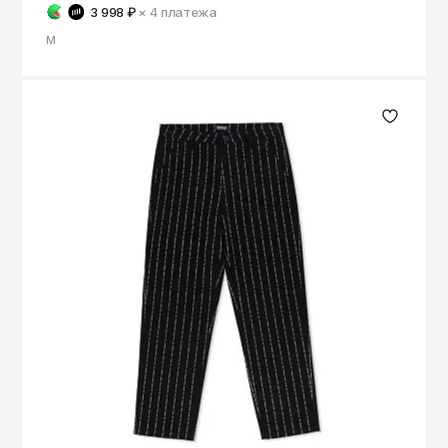
3 998 ₽
× 4
платежа
M