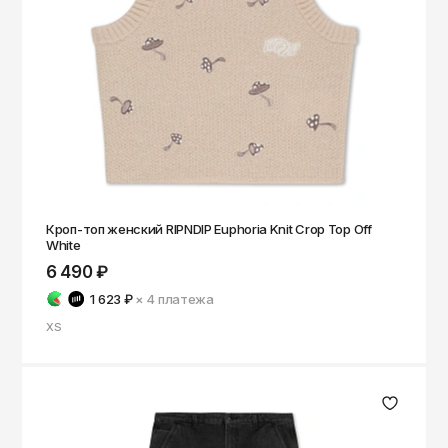
Чита
Элиста
Южно-Сахалинск
Якутск
Ярославль
Кроп-топ женский RIPNDIP Euphoria Knit Crop Top Off
White
6 490 ₽
1 623 ₽
× 4
платежа
XS