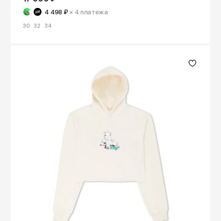
4 498 ₽
× 4
платежа
30
32
34