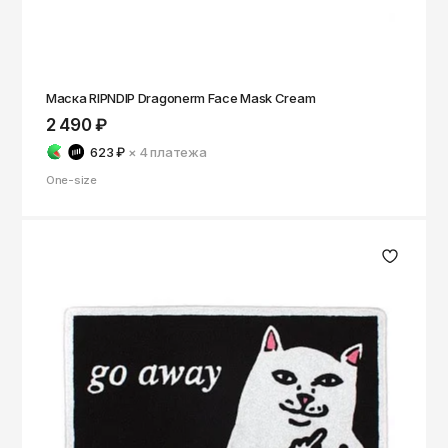
Маска RIPNDIP Dragonerm Face Mask Cream
2 490 ₽
623 ₽
× 4
платежа
One-size