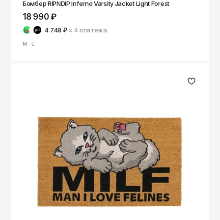
Бомбер RIPNDIP Inferno Varsity Jacket Light Forest
18 990 ₽
4 748 ₽
× 4
платежа
M
L