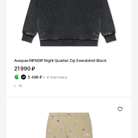
Анорак RIPNDIP Night Quarter Zip Sweatshirt Black
21 990 ₽
5 498 ₽
× 4
платежа
L
XL