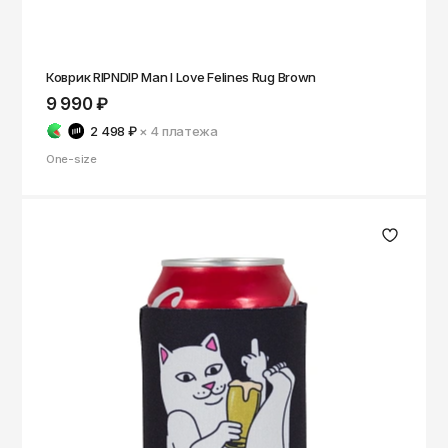
Коврик RIPNDIP Man I Love Felines Rug Brown
9 990 ₽
2 498 ₽
× 4
платежа
One-size