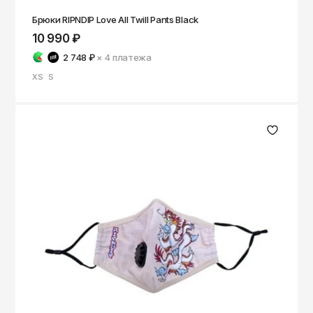
Брюки RIPNDIP Love All Twill Pants Black
10 990 ₽
2 748 ₽
× 4
платежа
XS
S