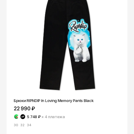
Брюки RIPNDIP In Loving Memory Pants Black
22 990 ₽
5 748 ₽
× 4
платежа
30
32
34