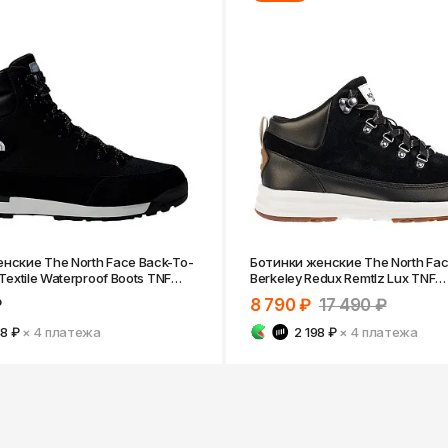
нские The North Face Back-To-
Ботинки женские The North Fac
 Textile Waterproof Boots TNF
Berkeley Redux Remtlz Lux TNF
White
Black/Vintage White
₽
8 790 ₽
17 490 ₽
48 ₽
× 4
платежа
2 198 ₽
× 4
платежа