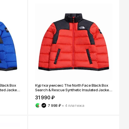
Black Box
Куртка унисекс The North Face Black Box
ated Jacket
Search & Rescue Synthetic Insulated Jacket
TNF Red
31 990 ₽
7 998 ₽
× 4
платежа