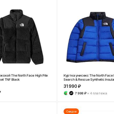
жской The North Face High Pile
Куртка унисекс The North Face 
ket TNF Black
Search & Rescue Synthetic Insul
TNF Blue
31 990 ₽
₽
7 998 ₽
× 4
платежа
Скидка