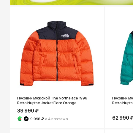
Пуховик мужской The North Face 1996
Пуховик му
Retro Nuptse Jacket Flare Orange
Retro Nupts
39 990 ₽
62 990 
9 998 ₽
× 4
платежа