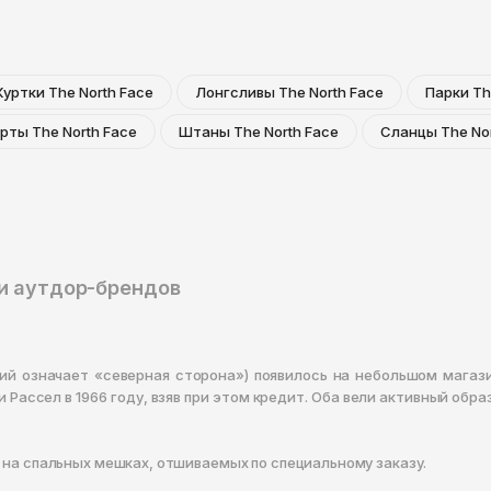
Куртки The North Face
Лонгсливы The North Face
Парки Th
рты The North Face
Штаны The North Face
Сланцы The Nor
ди аутдор-брендов
ский означает «северная сторона») появилось на небольшом мага
Рассел в 1966 году, взяв при этом кредит. Оба вели активный обр
 на спальных мешках, отшиваемых по специальному заказу.