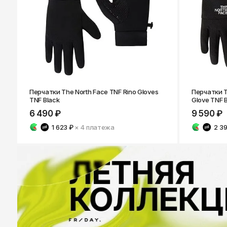
Перчатки The North Face TNF Rino Gloves
Перчатки T
TNF Black
Glove TNF 
6 490 ₽
9 590 ₽
1 623 ₽
× 4
платежа
2 3