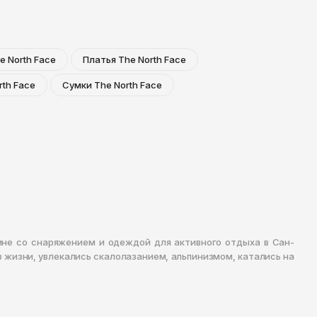
e North Face
Платья The North Face
th Face
Сумки The North Face
зине со снаряжением и одеждой для активного отдыха в Сан-
аз жизни, увлекались скалолазанием, альпинизмом, катались на