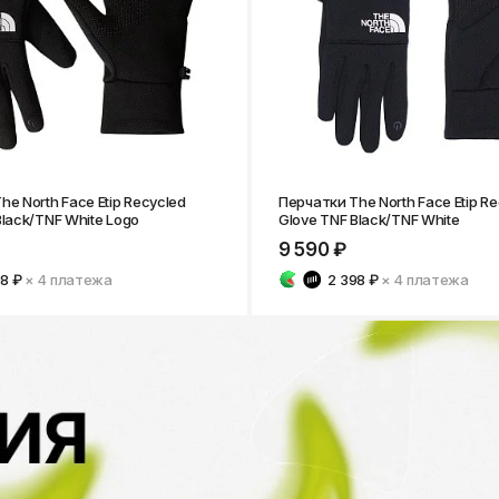
he North Face Etip Recycled
Перчатки The North Face Etip R
Black/TNF White Logo
Glove TNF Black/TNF White
9 590 ₽
98 ₽
× 4
платежа
2 398 ₽
× 4
платежа