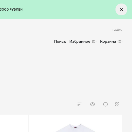
3000 РУБЛЕЙ
Войти
ород
Ставрополь
Поиск
Избранное
(0)
Корзина
(0)
Старый Оскол
Стерлитамак
Сыктывкар
Тамбов
Тверь
Тольятти
Томск
Тула
Тюмень