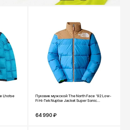
e Lhotse
Пуховик мужской The North Face '92 Low-
Fi Hi-Tek Nuptse Jacket Super Sonic
Blue/Utility Brown
64 990 ₽