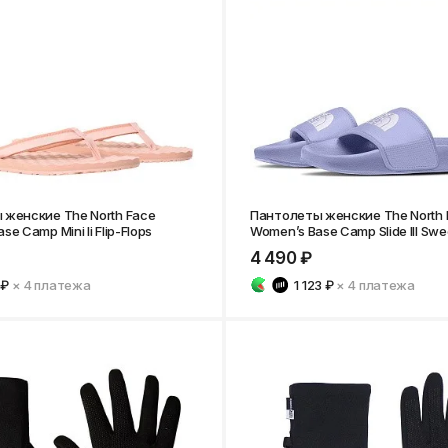
Нижнекамск
 женские The North Face
Пантолеты женские The North 
e Camp Mini Ii Flip-Flops
Women’s Base Camp Slide III Swe
4 490 ₽
 ₽
× 4
платежа
1 123 ₽
× 4
платежа