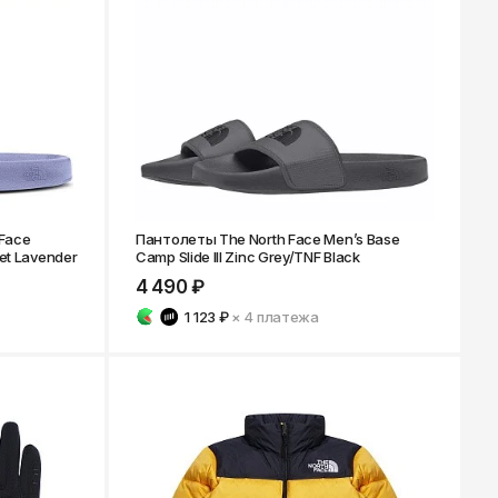
Ярославль
Face
Пантолеты The North Face Men’s Base
et Lavender
Camp Slide III Zinc Grey/TNF Black
4 490 ₽
1 123 ₽
× 4
платежа