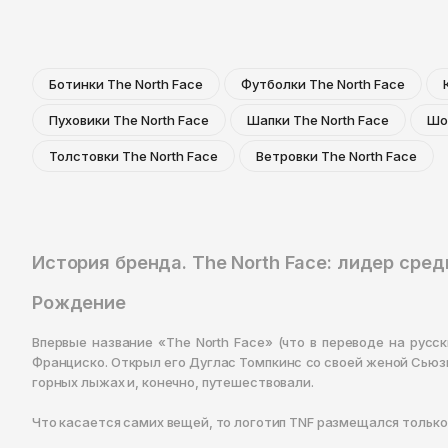
Ботинки The North Face
Футболки The North Face
Пуховики The North Face
Шапки The North Face
Шо
Толстовки The North Face
Ветровки The North Face
История бренда. The North Face: лидер сре
Рождение
Впервые название «The North Face» (что в переводе на рус
Франциско. Открыл его Дуглас Томпкинс со своей женой Сьюзи 
горных лыжах и, конечно, путешествовали.
Что касается самих вещей, то логотип TNF размещался только