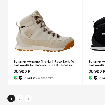
Ботинки женские The North Face Back-To-
Ботинки же
Berkeley IV Textile Waterproof Boots White
Berkeley IV
Dune/White Dune
Black/TNF 
30 990 ₽
30 990 
7 748 ₽
× 4
платежа
7 7
1
2
3