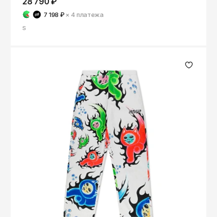
28 790 ₽
7 198 ₽
× 4
платежа
S