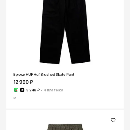
Брюки HUF Huf Brushed Skate Pant
12 990 ₽
3 248 ₽
× 4
платежа
M