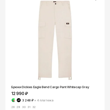
Брюки Dickies Eagle Bend Cargo Pant Whitecap Gray
12 990 ₽
3 248 ₽
× 4
платежа
28
29
30
31
32