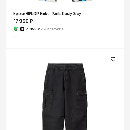
Брюки RIPNDIP Ember Pants Dusty Grey
17 990 ₽
4 498 ₽
× 4
платежа
30