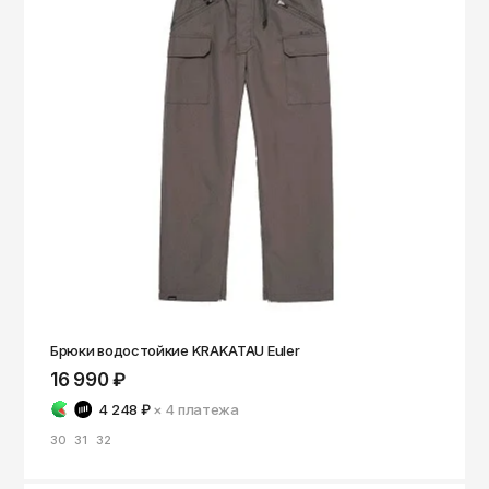
Чита
Элиста
Южно-Сахалинск
Якутск
Ярославль
Брюки водостойкие KRAKATAU Euler
16 990 ₽
4 248 ₽
× 4
платежа
30
31
32