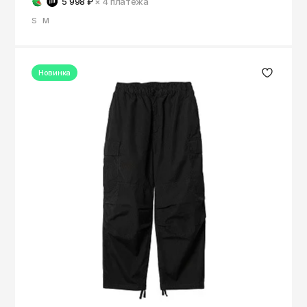
5 998 ₽
× 4
платежа
S
M
Новинка