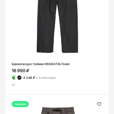
Томск
Тула
Тюмень
Улан-Удэ
Ульяновск
Уфа
Ухта
Хабаровск
Брюки водостойкие KRAKATAU Euler
16 990 ₽
Ханты-Мансийск
4 248 ₽
× 4
платежа
Чайковский
32
Чебоксары
Челябинск
Новинка
Черкесск