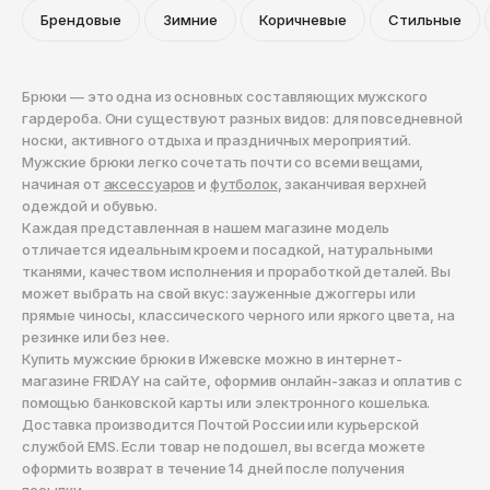
Брендовые
Зимние
Коричневые
Стильные
Брюки — это одна из основных составляющих мужского
гардероба. Они существуют разных видов: для повседневной
носки, активного отдыха и праздничных мероприятий.
Мужские брюки легко сочетать почти со всеми вещами,
начиная от
аксессуаров
и
футболок
, заканчивая верхней
одеждой и обувью.
Каждая представленная в нашем магазине модель
отличается идеальным кроем и посадкой, натуральными
тканями, качеством исполнения и проработкой деталей. Вы
может выбрать на свой вкус: зауженные джоггеры или
прямые чиносы, классического черного или яркого цвета, на
резинке или без нее.
Купить мужские брюки в Ижевске можно в интернет-
магазине FRIDAY на сайте, оформив онлайн-заказ и оплатив с
помощью банковской карты или электронного кошелька.
Доставка производится Почтой России или курьерской
службой EMS. Если товар не подошел, вы всегда можете
оформить возврат в течение 14 дней после получения