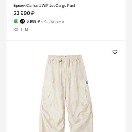
Брюки Carhartt WIP Jet Cargo Pant
23 990 ₽
5 998 ₽
× 4
платежа
XS
S
M