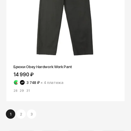
Брюки Obey Hardwork Work Pant
14 990 ₽
3 748 ₽
× 4
платежа
28
29
31
1
2
3