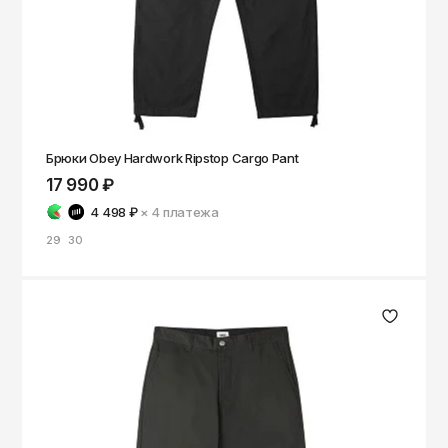
Брюки Obey Hardwork Ripstop Cargo Pant
17 990 ₽
4 498 ₽
× 4
платежа
29
30