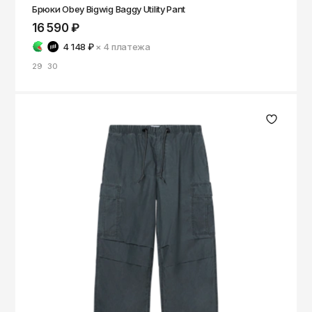
Брюки Obey Bigwig Baggy Utility Pant
16 590 ₽
4 148 ₽
× 4
платежа
29
30