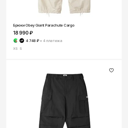
Брюки Obey Giant Parachute Cargo
18 990 ₽
4 748 ₽
× 4
платежа
XS
S