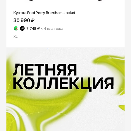
Куртка Fred Perry Brentham Jacket
30 990 ₽
7 748 ₽
× 4
платежа
XL