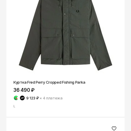
Чита
Элиста
Южно-Сахалинск
Якутск
Ярославль
Куртка Fred Perry Cropped Fishing Parka
36 490 ₽
9 123 ₽
× 4
платежа
L