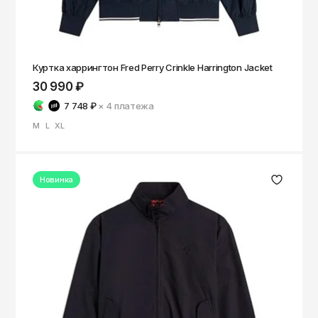
ОКТЯБРЬ
Омск
Орёл
Оренбург
Куртка харрингтон Fred Perry Crinkle Harrington Jacket
30 990 ₽
Пенза
7 748 ₽
× 4
платежа
Пермь
M
L
XL
Петрозаводск
Петропавловск-Камчатский
Новинка
Псков
Ростов-на-Дону
Рязань
Самара
Санкт-Петербург
Саранск