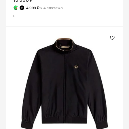
19 990 ₽
4 998 ₽
× 4
платежа
L