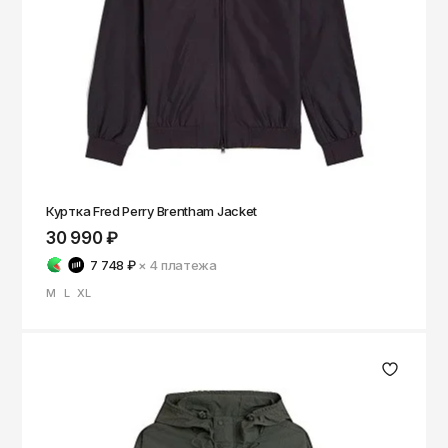
Томск
Тула
Тюмень
Улан-Удэ
Ульяновск
Уфа
Куртка Fred Perry Brentham Jacket
Ухта
30 990 ₽
Хабаровск
7 748 ₽
× 4
платежа
Ханты-Мансийск
M
L
XL
Чайковский
Чебоксары
Челябинск
Черкесск