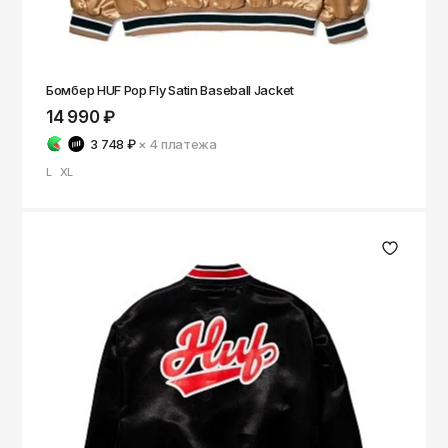
Бомбер HUF Pop Fly Satin Baseball Jacket
14 990 ₽
3 748 ₽
× 4
платежа
L
XL