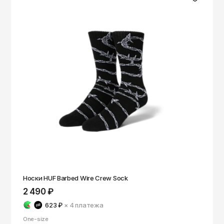
Носки HUF Barbed Wire Crew Sock
2 490 ₽
623 ₽
× 4
платежа
One-size