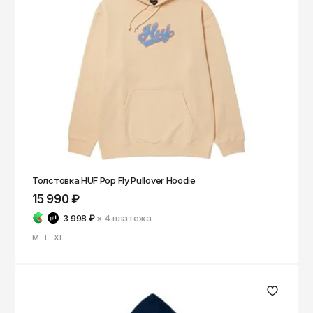
Толстовка HUF Pop Fly Pullover Hoodie
15 990 ₽
3 998 ₽
× 4
платежа
M
L
XL