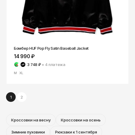
Бомбер HUF Pop Fly Satin Baseball Jacket
14 990 ₽
3 748 ₽
× 4
платежа
M
XL
1
2
Кроссовки на весну
Кроссовки на осень
Зимние пуховики
Рюкзаки к 1 сентября