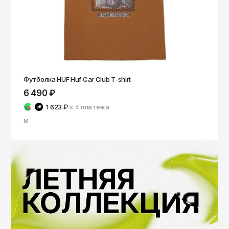
Футболка HUF Huf Car Club T-shirt
6 490 ₽
1 623 ₽
× 4
платежа
M