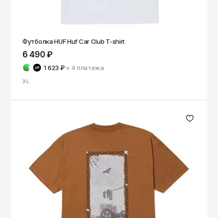
Футболка HUF Huf Car Club T-shirt
6 490 ₽
1 623 ₽
× 4
платежа
XL