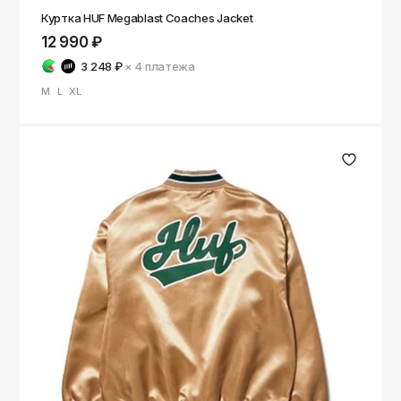
Куртка HUF Megablast Coaches Jacket
12 990 ₽
3 248 ₽
× 4
платежа
M
L
XL