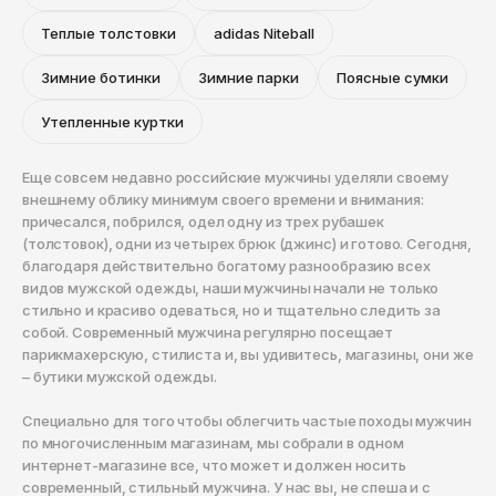
Теплые толстовки
adidas Niteball
Зимние ботинки
Зимние парки
Поясные сумки
Утепленные куртки
Еще совсем недавно российские мужчины уделяли своему
внешнему облику минимум своего времени и внимания:
причесался, побрился, одел одну из трех рубашек
(толстовок), одни из четырех брюк (джинс) и готово. Сегодня,
благодаря действительно богатому разнообразию всех
видов мужской одежды, наши мужчины начали не только
стильно и красиво одеваться, но и тщательно следить за
собой. Современный мужчина регулярно посещает
парикмахерскую, стилиста и, вы удивитесь, магазины, они же
– бутики мужской одежды.
Специально для того чтобы облегчить частые походы мужчин
по многочисленным магазинам, мы собрали в одном
интернет-магазине все, что может и должен носить
современный, стильный мужчина. У нас вы, не спеша и с