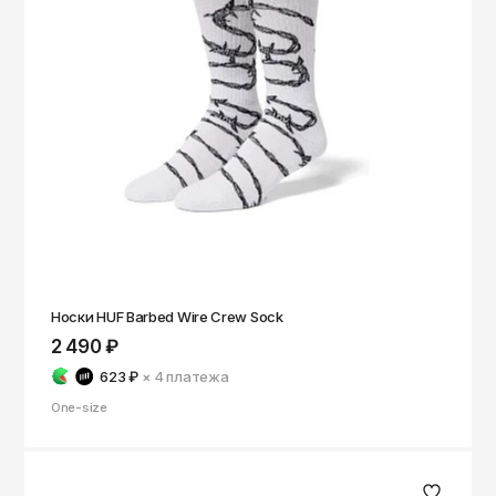
Носки HUF Barbed Wire Crew Sock
2 490 ₽
623 ₽
× 4
платежа
One-size