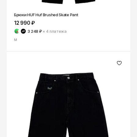
Брюки HUF Huf Brushed Skate Pant
12 990 ₽
3 248 ₽
× 4
платежа
M