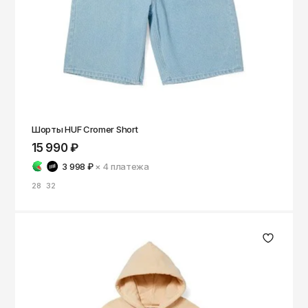
Шорты HUF Cromer Short
15 990 ₽
3 998 ₽
× 4
платежа
28
32