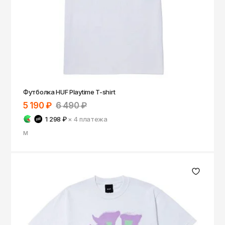
Томск
Тула
Тюмень
Улан-Удэ
Ульяновск
Уфа
Футболка HUF Playtime T-shirt
5 190 ₽
6 490 ₽
Ухта
1 298 ₽
× 4
платежа
Хабаровск
M
Ханты-Мансийск
Чайковский
Чебоксары
Челябинск
Черкесск