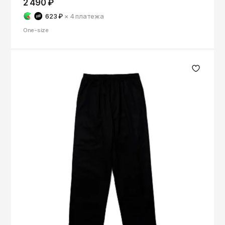
2 490 ₽
623 ₽
× 4
платежа
One-size