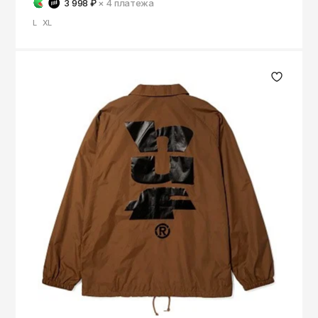
3 998 ₽
× 4
платежа
L
XL