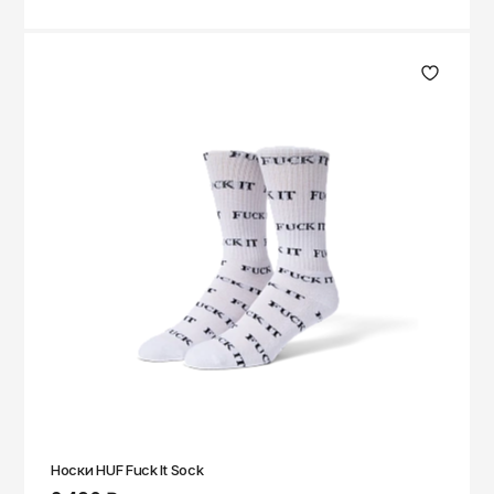
Носки HUF Fuck It Sock