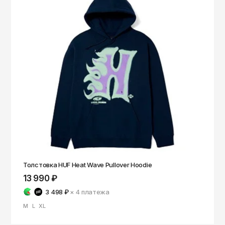
Толстовка HUF Heat Wave Pullover Hoodie
13 990 ₽
3 498 ₽
× 4
платежа
M
L
XL