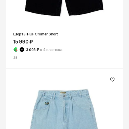
Шорты HUF Cromer Short
15 990 ₽
3 998 ₽
× 4
платежа
28