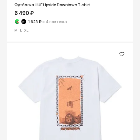
Футболка HUF Upside Downtown T-shirt
6 490 ₽
1 623 ₽
× 4
платежа
M
L
XL