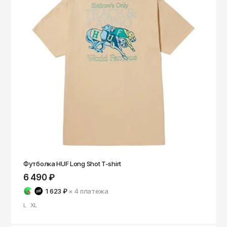
Футболка HUF Long Shot T-shirt
6 490 ₽
1 623 ₽
× 4
платежа
L
XL