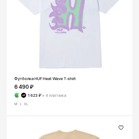
Чита
Элиста
Южно-Сахалинск
Якутск
Ярославль
Футболка HUF Heat Wave T-shirt
6 490 ₽
1 623 ₽
× 4
платежа
M
L
XL