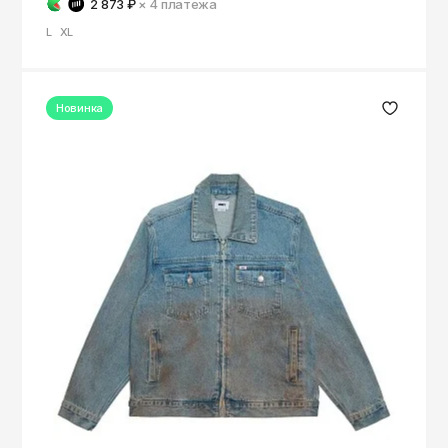
2 873 ₽
× 4
платежа
L
XL
Новинка