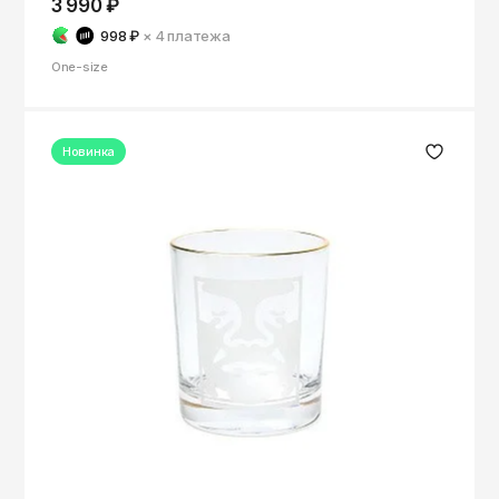
3 990 ₽
998 ₽
× 4
платежа
One-size
Новинка