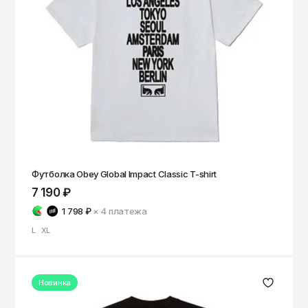
Чита
Элиста
Южно-Сахалинск
Якутск
Ярославль
Футболка Obey Global Impact Classic T-shirt
7 190 ₽
1 798 ₽
× 4
платежа
L
XL
Новинка