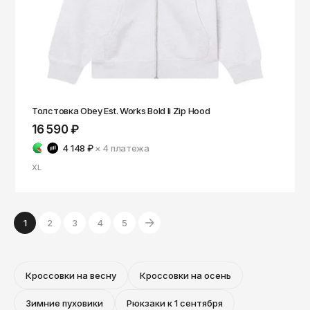
Толстовка Obey Est. Works Bold Ii Zip Hood
16 590 ₽
4 148 ₽
× 4
платежа
XL
1
2
3
4
5
Кроссовки на весну
Кроссовки на осень
Зимние пуховики
Рюкзаки к 1 сентября