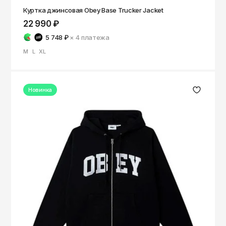
Куртка джинсовая Obey Base Trucker Jacket
22 990 ₽
5 748 ₽
× 4
платежа
M
L
XL
Новинка