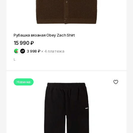
Рубашка вязаная Obey Zach Shirt
15 990 ₽
3 998 ₽
× 4
платежа
L
Новинка