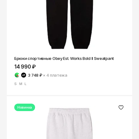
Брюки спортивные Obey Est. Works Bold II Sweatpant
14 990 ₽
3 748 ₽
× 4
платежа
S
M
L
Новинка