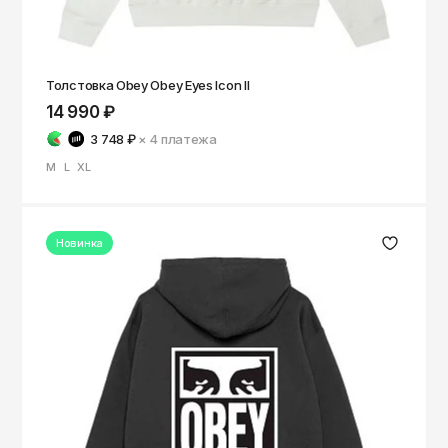
Толстовка Obey Obey Eyes Icon II
14 990 ₽
3 748 ₽
× 4
платежа
M
L
XL
Новинка