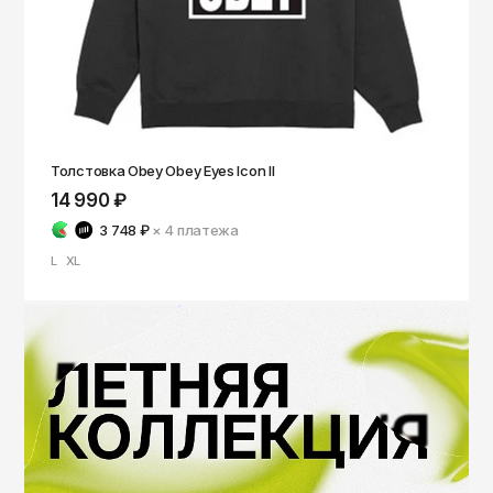
Толстовка Obey Obey Eyes Icon II
14 990 ₽
3 748 ₽
× 4
платежа
L
XL