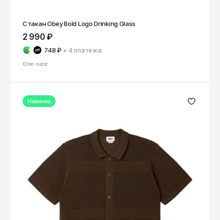
Стакан Obey Bold Logo Drinking Glass
2 990 ₽
748 ₽
× 4
платежа
One-size
Новинка