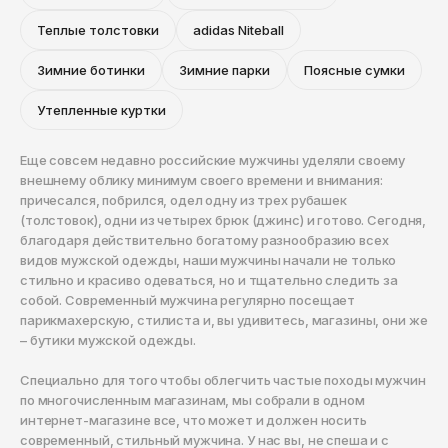
Теплые толстовки
adidas Niteball
Зимние ботинки
Зимние парки
Поясные сумки
Утепленные куртки
Еще совсем недавно российские мужчины уделяли своему
внешнему облику минимум своего времени и внимания:
причесался, побрился, одел одну из трех рубашек
(толстовок), одни из четырех брюк (джинс) и готово. Сегодня,
благодаря действительно богатому разнообразию всех
видов мужской одежды, наши мужчины начали не только
стильно и красиво одеваться, но и тщательно следить за
собой. Современный мужчина регулярно посещает
парикмахерскую, стилиста и, вы удивитесь, магазины, они же
– бутики мужской одежды.
Специально для того чтобы облегчить частые походы мужчин
по многочисленным магазинам, мы собрали в одном
интернет-магазине все, что может и должен носить
современный, стильный мужчина. У нас вы, не спеша и с