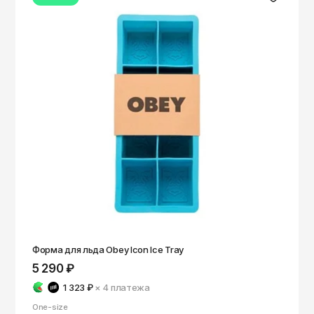
Форма для льда Obey Icon Ice Tray
5 290 ₽
1 323 ₽
× 4
платежа
One-size