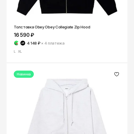
Толстовка Obey Obey Collegiate Zip Hood
16 590 ₽
4 148 ₽
× 4
платежа
L
XL
Новинка