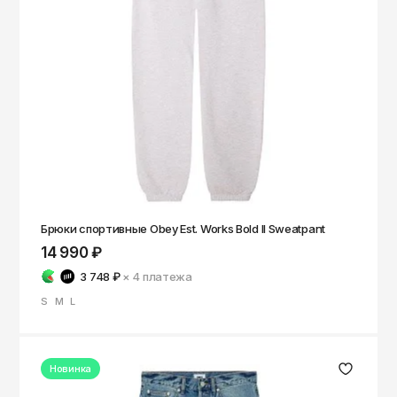
Брюки спортивные Obey Est. Works Bold II Sweatpant
14 990 ₽
3 748 ₽
× 4
платежа
S
M
L
Новинка