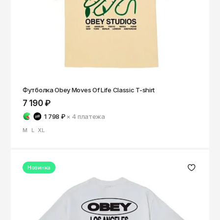
Томск
Тула
Тюмень
Улан-Удэ
Ульяновск
Уфа
Футболка Obey Moves Of Life Classic T-shirt
7 190 ₽
Ухта
1 798 ₽
× 4
платежа
Хабаровск
M
L
XL
Ханты-Мансийск
Чайковский
Новинка
Чебоксары
Челябинск
Черкесск