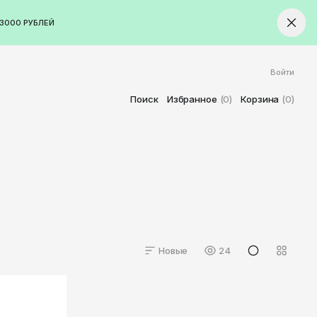
3000 РУБЛЕЙ
Войти
ород
Ставрополь
Поиск
Избранное
(0)
Корзина
(0)
Старый Оскол
Стерлитамак
Сыктывкар
Тамбов
Тверь
Тольятти
Томск
Новые
24
Тула
Тюмень