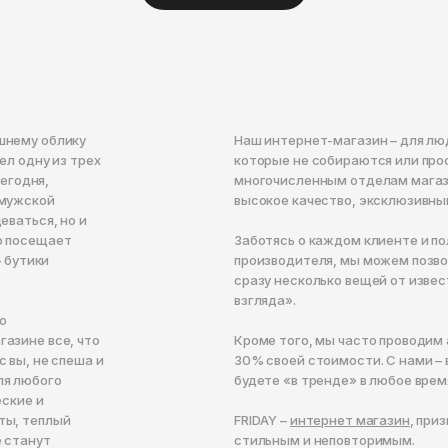
шнему облику
Наш интернет-магазин – для люд
ел одну из трех
которые не собираются или про
Сегодня,
многочисленным отделам магази
 мужской
высокое качество, эксклюзивный
еваться, но и
о посещает
Заботясь о каждом клиенте и п
– бутики
производителя, мы можем позво
сразу несколько вещей от извес
взгляда».
по
азине все, что
Кроме того, мы часто проводим 
 вы, не спеша и
30% своей стоимости. С нами – в
ля любого
будете «в тренде» в любое врем
еские и
ты, теплый
FRIDAY –
интернет магазин
, при
е станут
стильным и неповторимым.