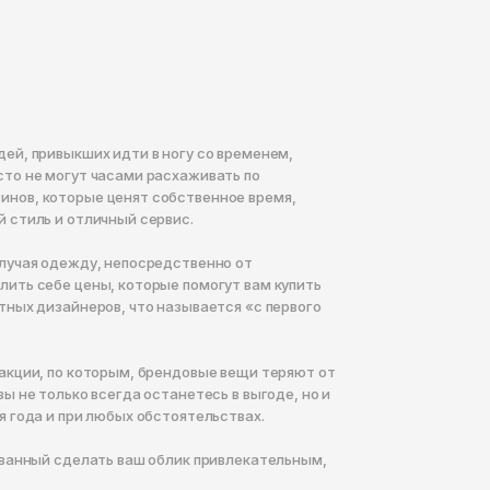
ей, привыкших идти в ногу со временем,
сто не могут часами расхаживать по
нов, которые ценят собственное время,
 стиль и отличный сервис.
олучая одежду, непосредственно от
лить себе цены, которые помогут вам купить
тных дизайнеров, что называется «с первого
акции, по которым, брендовые вещи теряют от
ы не только всегда останетесь в выгоде, но и
я года и при любых обстоятельствах.
званный сделать ваш облик привлекательным,