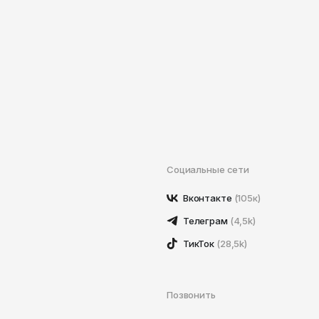
Социальные сети
Вконтакте
(105к)
Телеграм
(4,5k)
ТикТок
(28,5k)
Позвонить