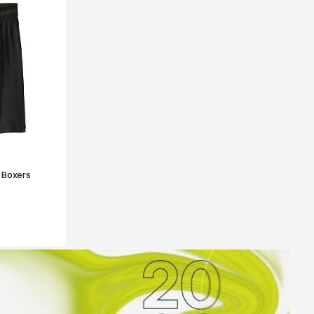
к
Улан-Удэ
ск-
Ульяновск
Уфа
Ухта
ону
Хабаровск
Ханты-Мансийск
Чайковский
бург
Чебоксары
 Boxers
Челябинск
Черкесск
Чита
ад
Элиста
ь
Южно-Сахалинск
Якутск