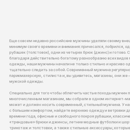
Еще совсем недавно российские мужчины уделяли своему вне
минимум своего времени и внимания: причесался, побрился, од
рубашек (толстовок), одни из четырех брюк (джинс) и готово. 
благодаря действительно богатому разнообразию всех видов
одежды, наши мужчины начали не только стильно и красиво од
тщательно следить за собой. Современный мужчина регулярн
парикмахерскую, стилиста и, вы удивитесь, магазины, они же 
мужской одежды.
Специально для того чтобы облегчить частые походы мужчин 
многочисленным магазинам, мы собрали в одном интернет-маг
может и должен носить современный, стильный мужчина. У нас
с большим комфортом, найдете верхнюю одежду и ветровки д
времени года, офисные и свободного покроя рубашки, классич
«трендовые» брюки и джинсы, летние модные футболки и шор
трикотаж и толстовки, а также стильные аксессуары, которы