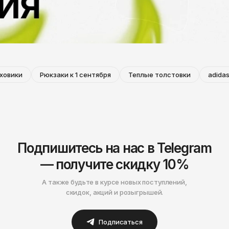
Нижнекамск
ховики
Рюкзаки к 1 сентября
Теплые толстовки
adidas
Подпишитесь на нас в Telegram
— получите скидку 10%
А также будьте в курсе новых поступлений,
скидок, акций и розыгрышей.
Подписаться