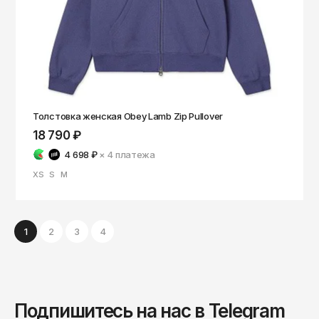
Толстовка женская Obey Lamb Zip Pullover
18 790 ₽
4 698 ₽
× 4
платежа
XS
S
M
1
2
3
4
Подпишитесь на нас в Telegram