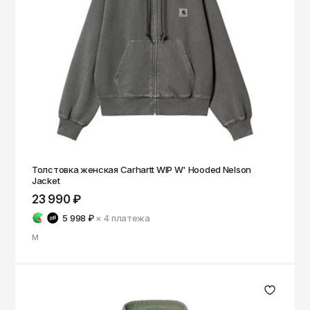
Толстовка женская Carhartt WIP W' Hooded Nelson
Jacket
23 990 ₽
5 998 ₽
× 4
платежа
M