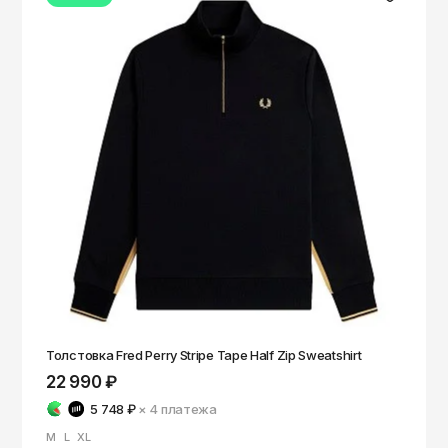
Толстовка Fred Perry Stripe Tape Half Zip Sweatshirt
22 990 ₽
5 748 ₽
× 4
платежа
M
L
XL