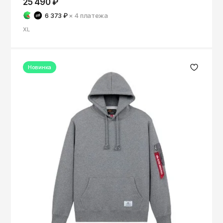
25 490 ₽
6 373 ₽
× 4
платежа
XL
Новинка