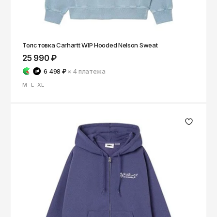
Толстовка Carhartt WIP Hooded Nelson Sweat
25 990 ₽
6 498 ₽
× 4
платежа
M
L
XL