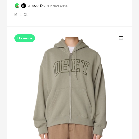
4 698 ₽
× 4
платежа
M
L
XL
Новинка