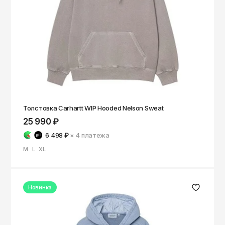
Томск
Тула
Тюмень
Улан-Удэ
Ульяновск
Уфа
Ухта
Толстовка Carhartt WIP Hooded Nelson Sweat
25 990 ₽
Хабаровск
6 498 ₽
× 4
платежа
Ханты-Мансийск
M
L
XL
Чайковский
Чебоксары
Новинка
Челябинск
Черкесск