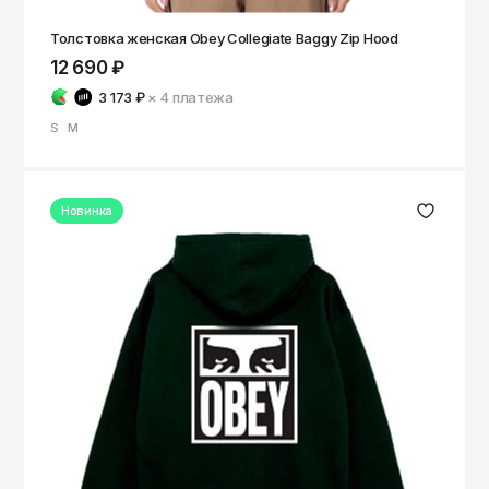
Толстовка женская Obey Collegiate Baggy Zip Hood
12 690 ₽
3 173 ₽
× 4
платежа
S
M
Новинка