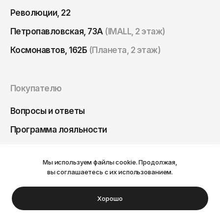
Революции, 22
Петропавловская, 73А
(IMALL, 2 этаж)
Космонавтов, 162Б
(Планета, 2 этаж)
Покупателю
Вопросы и ответы
Программа лояльности
Доставка и оплата
Мы используем файлы cookie. Продолжая,
Ваш город Пермь?
Обмен и возврат
вы соглашаетесь с их использованием.
Нет
Да
Хорошо
Информация