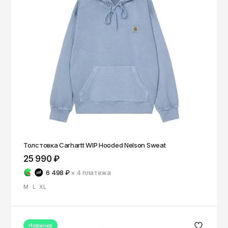
Чита
Элиста
Южно-Сахалинск
Якутск
Ярославль
Толстовка Carhartt WIP Hooded Nelson Sweat
25 990 ₽
6 498 ₽
× 4
платежа
M
L
XL
Новинка