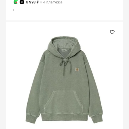
6 998 ₽
× 4
платежа
L