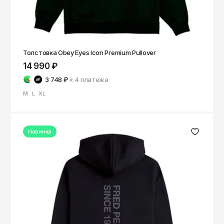
Толстовка Obey Eyes Icon Premium Pullover
14 990 ₽
3 748 ₽
× 4
платежа
M
L
XL
Новинка