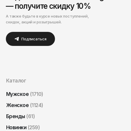
— получите скидку 10%
А также будьте в курсе новых поступлений,
скидок, акций и розыгрышей.
Подписаться
Каталог
Мужское
(1710)
Женское
(1124)
Бренды
(61)
Новинки
(259)