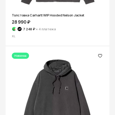
ОКТЯБРЬ
Омск
Орёл
Толстовка Carhartt WIP Hooded Nelson Jacket
28 990 ₽
Оренбург
7 248 ₽
× 4
платежа
Пенза
XL
Пермь
Петрозаводск
Новинка
Петропавловск-Камчатский
Псков
Ростов-на-Дону
Рязань
Самара
Санкт-Петербург
Саранск