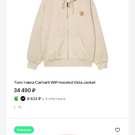
Толстовка Carhartt WIP Hooded Vista Jacket
34 490 ₽
8 623 ₽
× 4
платежа
L
XL
Новинка