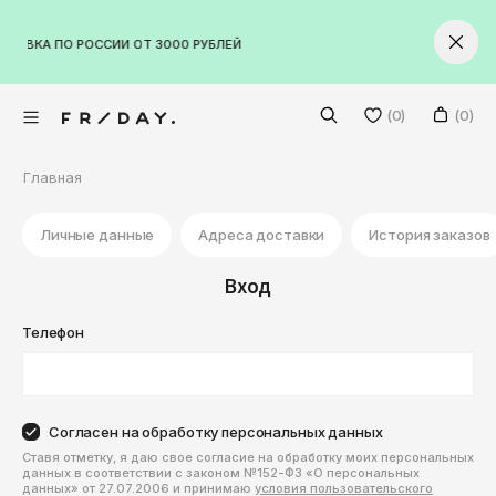
VKontakte
АВКА ПО РОССИИ ОТ 3000 РУБЛЕЙ
22 / IMALL / ПЛАНЕТА
АЛЬНЫЕ ТОВАРЫ
Facebook
Twitter
Волгоград
(0)
(0)
Екатеринбург
Главная
Казань
Мужское
Краснодар
Личные данные
Адреса доставки
История заказов
Женское
Красноярск
Обувь
Бренды
Вход
Москва
Обувь
Кроссовки на лето
Нижний Новгород
Новинки
Телефон
Все бренды
Ботинки
Кроссовки на лето
Санкт-Петербург
Скидки
Кроссовки
Ботинки
Adidas Originals
Ижевск
Согласен на обработку персональных данных
Абакан
Кеды
Кроссовки
Alpha Industries
Ставя отметку, я даю свое согласие на обработку моих персональных
+7 (965) 579-03-90
Анадырь
данных в соответствии с законом №152-ФЗ «О персональных
Сланцы
Кеды
Anta
данных» от 27.07.2006 и принимаю
условия пользовательского