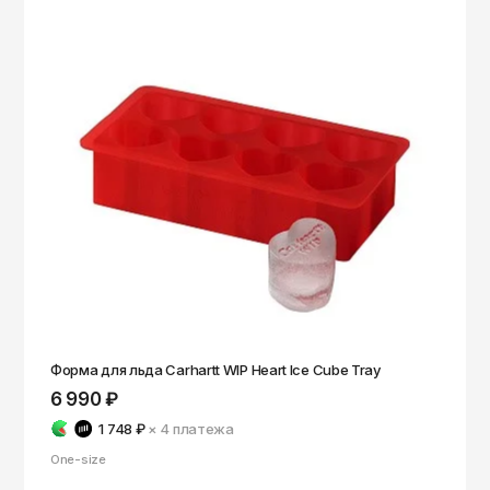
Форма для льда Carhartt WIP Heart Ice Cube Tray
6 990 ₽
1 748 ₽
× 4
платежа
One-size