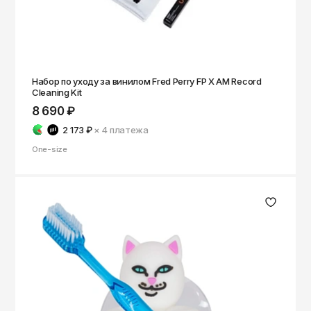
Набор по уходу за винилом Fred Perry FP X AM Record
Cleaning Kit
8 690 ₽
2 173 ₽
× 4
платежа
One-size