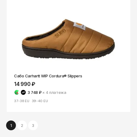
Сабо Carhartt WIP Cordura® Slippers
14 990 ₽
3 748 ₽
× 4
платежа
37-38 EU
39-40 EU
1
2
3