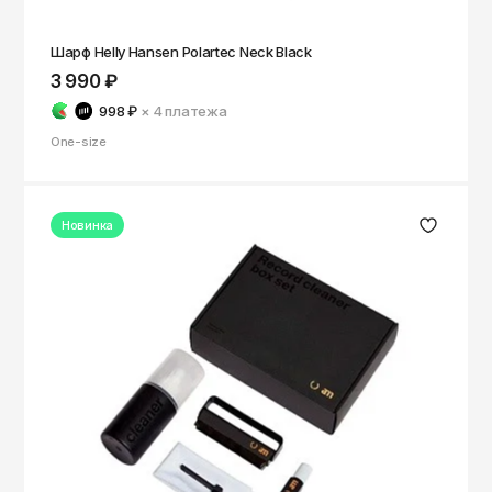
Шарф Helly Hansen Polartec Neck Black
3 990 ₽
998 ₽
× 4
платежа
One-size
Новинка