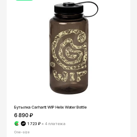
Бутылка Carhartt WIP Helix Water Bottle
6 890 ₽
1 723 ₽
× 4
платежа
One-size