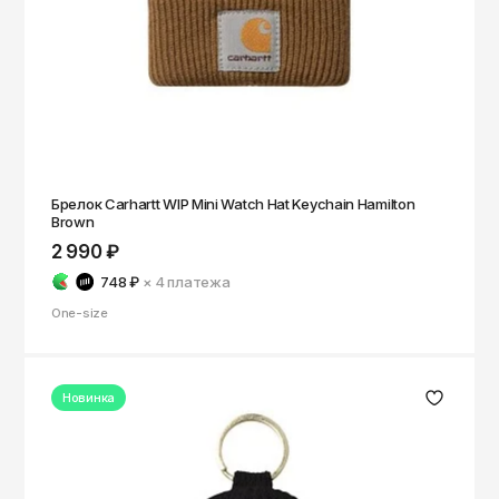
Томск
Тула
Тюмень
Улан-Удэ
Ульяновск
Уфа
Брелок Carhartt WIP Mini Watch Hat Keychain Hamilton
Brown
Ухта
2 990 ₽
Хабаровск
748 ₽
× 4
платежа
Ханты-Мансийск
One-size
Чайковский
Чебоксары
Новинка
Челябинск
Черкесск