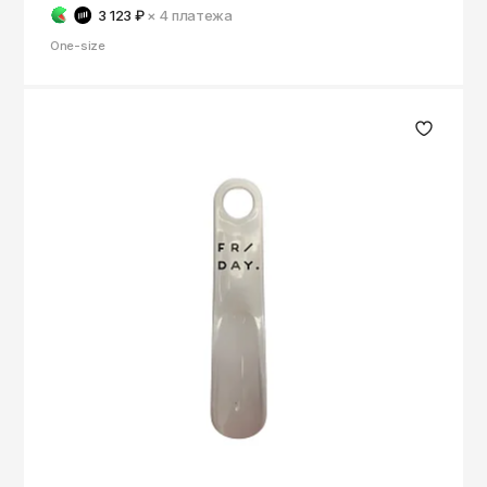
3 123 ₽
× 4
платежа
One-size