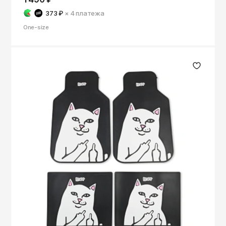
373 ₽
× 4
платежа
One-size