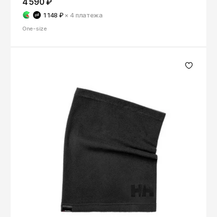
4 590 ₽
1 148 ₽
× 4
платежа
One-size