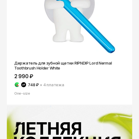
Держатель для зубной щетки RIPNDIP Lord Nermal
Toothbrush Holder White
2 990 ₽
748 ₽
× 4
платежа
One-size