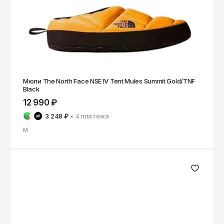
Мюли The North Face NSE IV Tent Mules Summit Gold/TNF
Black
12 990 ₽
3 248 ₽
× 4
платежа
M