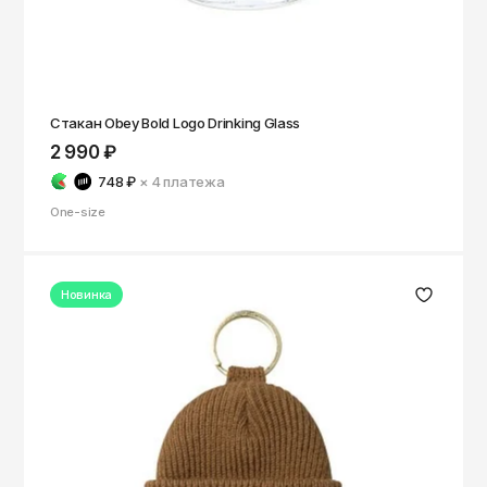
Саратов
Севастополь
Сергиев Посад
Стакан Obey Bold Logo Drinking Glass
Симферополь
2 990 ₽
Смоленск
748 ₽
× 4
платежа
Сочи
One-size
Ставрополь
Старый Оскол
Новинка
Стерлитамак
Сыктывкар
Тамбов
Тверь
Тольятти