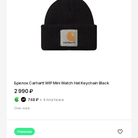
Чита
Элиста
Южно-Сахалинск
Якутск
Ярославль
Брелок Carhartt WIP Mini Watch Hat Keychain Black
2 990 ₽
748 ₽
× 4
платежа
One-size
Новинка