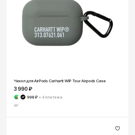
Чехол для AirPods Carhartt WIP Tour Airpods Case
3 990 ₽
998 ₽
× 4
платежа
AP