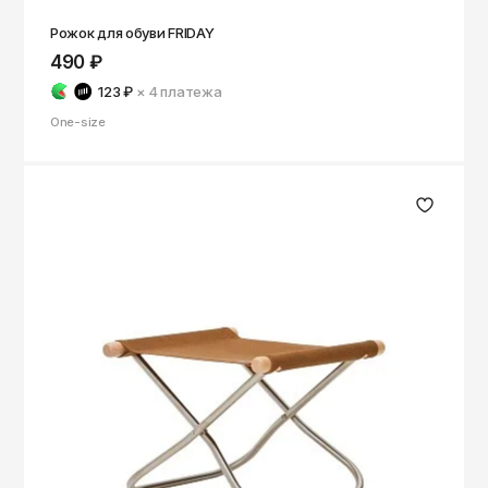
Рожок для обуви FRIDAY
490 ₽
123 ₽
× 4
платежа
One-size