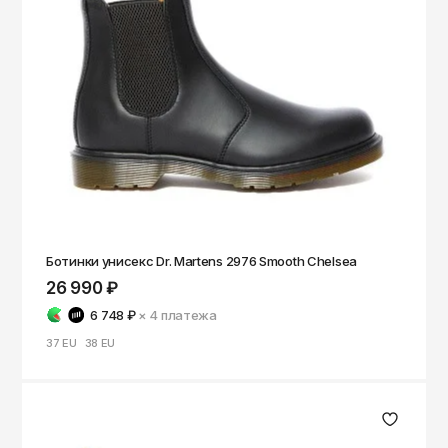
Чита
Элиста
Южно-Сахалинск
Якутск
Ярославль
Ботинки унисекс Dr. Martens 2976 Smooth Chelsea
26 990 ₽
6 748 ₽
× 4
платежа
37 EU
38 EU