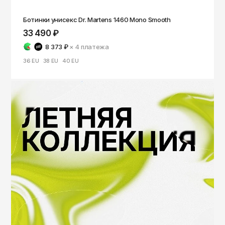
Ботинки унисекс Dr. Martens 1460 Mono Smooth
33 490 ₽
8 373 ₽
× 4
платежа
36 EU
38 EU
40 EU