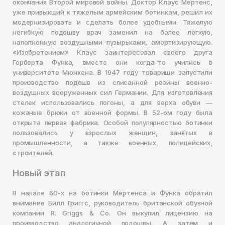
окончания Второй мировой войны. Доктор Клаус Мертенс,
уже привыкший к тяжелым армейским ботинкам, решил их
модернизировать и сделать более удобными. Тяжелую
негибкую подошву врач заменил на более легкую,
наполненную воздушными пузырьками, амортизирующую.
«‎Изобретением»‎ Клаус заинтересовал своего друга
Герберта Функа, вместе они когда-то учились в
университете Мюнхена. В 1947 году товарищи запустили
производство подошв из списанной резины военно-
воздушных вооруженных сил Германии. Для изготовления
стелек использовались погоны, а для верха обуви —
кожаные брюки от военной формы. В 52-ом году была
открыта первая фабрика. Особой популярностью ботинки
пользовались у взрослых женщин, занятых в
промышленности, а также военных, полицейских,
строителей.
Новый этап
В начале 60-х на ботинки Мертенса и Функа обратил
внимание Билл Григгс, руководитель британской обувной
компании R. Griggs & Co. Он выкупил лицензию на
производство аналогичной подошвы. А затем и