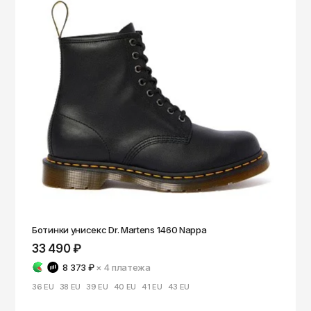
Ботинки унисекс Dr. Martens 1460 Nappa
33 490 ₽
8 373 ₽
× 4
платежа
36 EU
38 EU
39 EU
40 EU
41 EU
43 EU