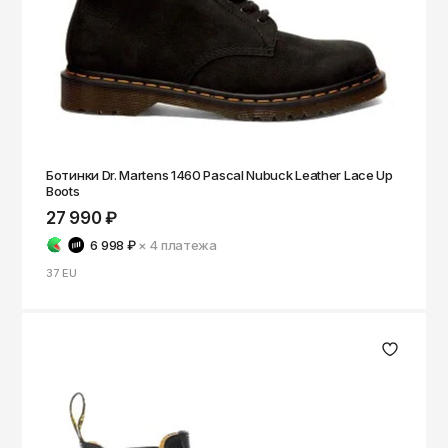
Томск
Тула
Тюмень
Улан-Удэ
Ульяновск
Ботинки Dr. Martens 1460 Pascal Nubuck Leather Lace Up
Уфа
Boots
Ухта
27 990 ₽
6 998 ₽
× 4
платежа
Хабаровск
37 EU
Ханты-Мансийск
Чайковский
Чебоксары
Челябинск
Черкесск