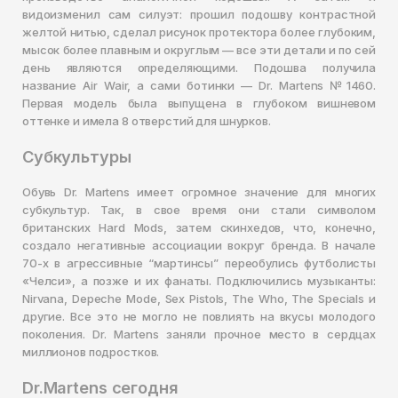
видоизменил сам силуэт: прошил подошву контрастной
желтой нитью, сделал рисунок протектора более глубоким,
мысок более плавным и округлым — все эти детали и по сей
день являются определяющими. Подошва получила
название Air Wair, а сами ботинки — Dr. Martens №1460.
Первая модель была выпущена в глубоком вишневом
оттенке и имела 8 отверстий для шнурков.
Субкультуры
Обувь Dr. Martens имеет огромное значение для многих
субкультур. Так, в свое время они стали символом
британских Hard Mods, затем скинхедов, что, конечно,
создало негативные ассоциации вокруг бренда. В начале
70-х в агрессивные “мартинсы” переобулись футболисты
«‎Челси»‎, а позже и их фанаты. Подключились музыканты:
Nirvana, Depeche Mode, Sex Pistols, The Who, The Specials и
другие. Все это не могло не повлиять на вкусы молодого
поколения. Dr. Martens заняли прочное место в сердцах
миллионов подростков.
Dr.Martens сегодня