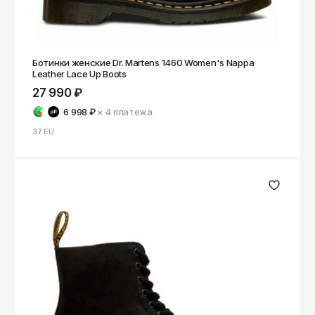
Саратов
Севастополь
Сергиев Посад
Ботинки женские Dr. Martens 1460 Women's Nappa
Leather Lace Up Boots
Симферополь
27 990 ₽
Смоленск
6 998 ₽
× 4
платежа
Сочи
37 EU
Ставрополь
Старый Оскол
Стерлитамак
Сыктывкар
Тамбов
Тверь
Тольятти