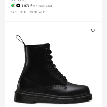
8 873 ₽
× 4
платежа
37 EU
38 EU
39 EU
40 EU