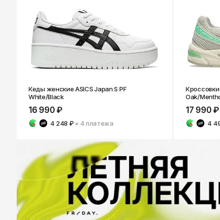
Кеды женские ASICS Japan S PF
Кроссовки 
White/Black
Oak/Mentho
16 990 ₽
17 990 ₽
4 248 ₽
× 4
платежа
4 4