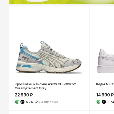
Кроссовки женские ASICS GEL-1090v2
Кеды ASICS
Cream/Cement Grey
22 990 ₽
14 990 ₽
5 748 ₽
× 4
платежа
3 7