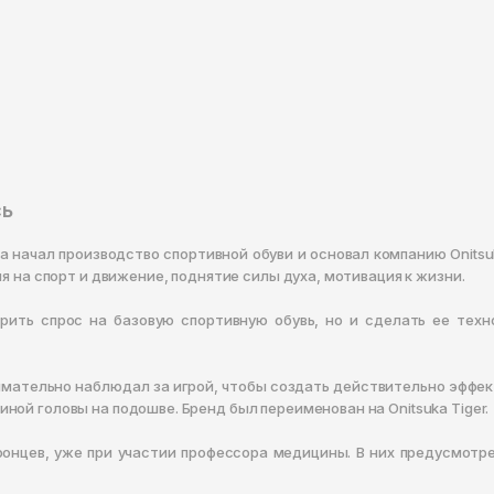
сь
ка начал производство спортивной обуви и основал компанию Onit
я на спорт и движение, поднятие силы духа, мотивация к жизни.
рить спрос на базовую спортивную обувь, но и сделать ее техно
мательно наблюдал за игрой, чтобы создать действительно эффект
ой головы на подошве. Бренд был переименован на Onitsuka Tiger.
онцев, уже при участии профессора медицины. В них предусмотре