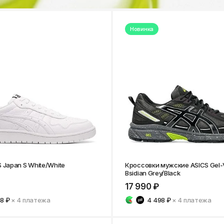
Новинка
 Japan S White/White
Кроссовки мужские ASICS Gel-V
Bsidian Grey/Black
17 990 ₽
48 ₽
× 4
платежа
4 498 ₽
× 4
платежа