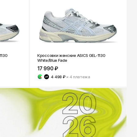
1130
Кроссовки женские ASICS GEL-1130
White/Blue Fade
17 990 ₽
4 498 ₽
× 4
платежа