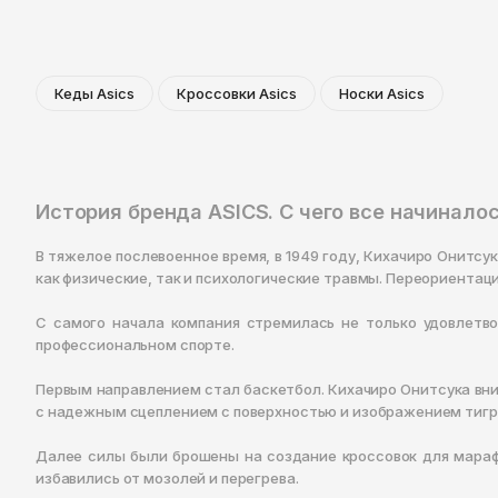
Кеды Asics
Кроссовки Asics
Носки Asics
История бренда ASICS. С чего все начинало
В тяжелое послевоенное время, в 1949 году, Кихачиро Онитсу
как физические, так и психологические травмы. Переориентаци
С самого начала компания стремилась не только удовлетво
профессиональном спорте.
Первым направлением стал баскетбол. Кихачиро Онитсука вни
с надежным сцеплением с поверхностью и изображением тигрин
Далее силы были брошены на создание кроссовок для мараф
избавились от мозолей и перегрева.