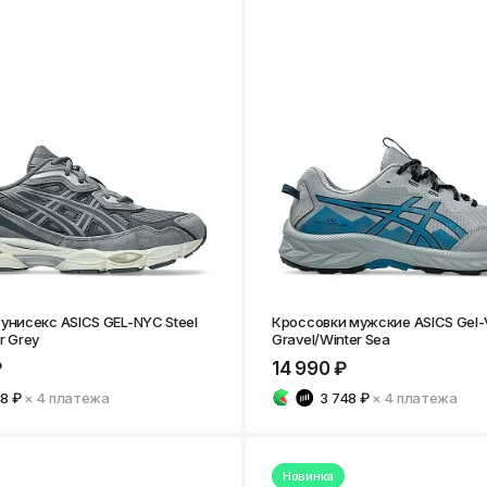
унисекс ASICS GEL-NYC Steel
Кроссовки мужские ASICS Gel-V
r Grey
Gravel/Winter Sea
₽
14 990 ₽
48 ₽
× 4
платежа
3 748 ₽
× 4
платежа
Новинка