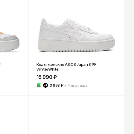
Ярославль
F
Кеды женские ASICS Japan S PF
White/White
15 990 ₽
3 998 ₽
× 4
платежа