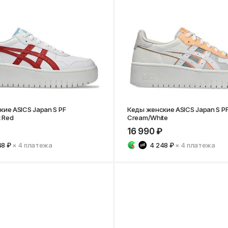
Нижнекамск
ие ASICS Japan S PF
Кеды женские ASICS Japan S P
t Red
Cream/White
16 990 ₽
48 ₽
× 4
платежа
4 248 ₽
× 4
платежа