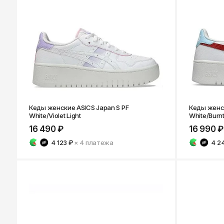
Казань
Кеды женские ASICS Japan S PF
Кеды женск
White/Violet Light
White/Burn
16 490 ₽
16 990 ₽
4 123 ₽
× 4
платежа
4 2