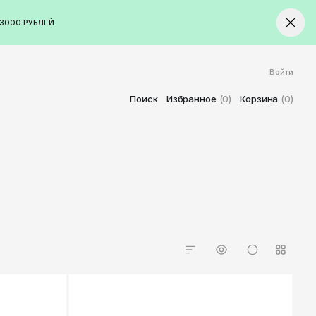
3000 РУБЛЕЙ
Войти
ород
Ставрополь
Поиск
Избранное
(0)
Корзина
(0)
Старый Оскол
Стерлитамак
Сыктывкар
Тамбов
Тверь
Тольятти
Томск
Тула
Тюмень