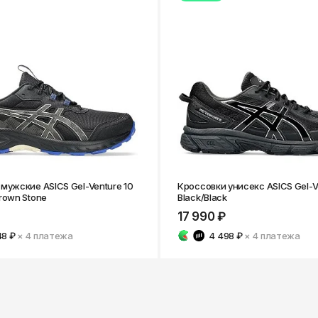
мужские ASICS Gel-Venture 10
Кроссовки унисекс ASICS Gel-V
rown Stone
Black/Black
17 990 ₽
48 ₽
× 4
платежа
4 498 ₽
× 4
платежа