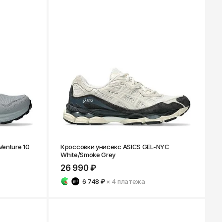
enture 10
Кроссовки унисекс ASICS GEL-NYC
White/Smoke Grey
26 990 ₽
6 748 ₽
× 4
платежа