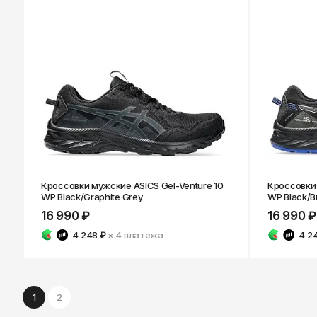
Кроссовки мужские ASICS Gel-Venture 10
Кроссовки 
WP Black/Graphite Grey
WP Black/B
16 990 ₽
16 990 ₽
4 248 ₽
× 4
платежа
4 2
1
2