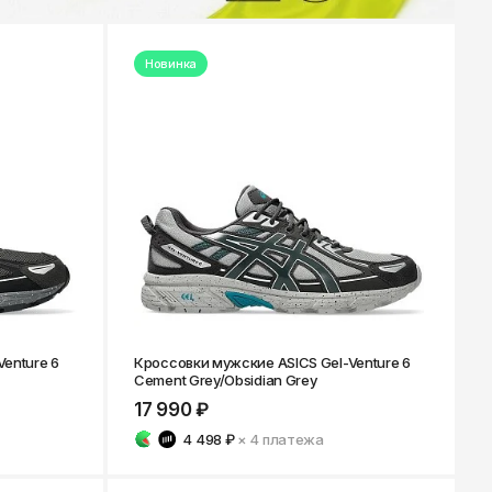
Новинка
enture 6
Кроссовки мужские ASICS Gel-Venture 6
Cement Grey/Obsidian Grey
17 990 ₽
4 498 ₽
× 4
платежа