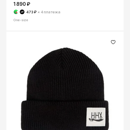
ОКТЯБРЬ
1 890 ₽
Омск
473 ₽
× 4
платежа
Орёл
One-size
Оренбург
Пенза
Пермь
Петрозаводск
Петропавловск-Камчатский
Псков
Ростов-на-Дону
Рязань
Самара
Санкт-Петербург
Саранск