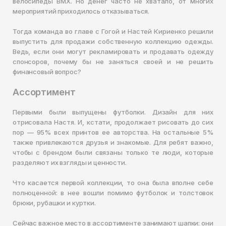
велосипеды ВМХ. Но денег часто не хватало, от многих
Чита
мероприятий приходилось отказываться.
Элиста
Тогда команда во главе с Гогой и Настей Кириенко решили
Южно-Сахалинск
выпустить для продажи собственную коллекцию одежды.
Ведь, если они могут рекламировать и продавать одежду
Якутск
спонсоров, почему бы не заняться своей и не решить
Ярославль
финансовый вопрос?
Ассортимент
Первыми были выпущены футболки. Дизайн для них
отрисовала Настя. И, кстати, продолжает рисовать до сих
пор — 95% всех принтов ее авторства. На остальные 5%
также привлекаются друзья и знакомые. Для ребят важно,
чтобы с брендом были связаны только те люди, которые
разделяют их взгляды и ценности.
Что касается первой коллекции, то она была вполне себе
полноценной: в нее вошли помимо футболок и толстовок
брюки, рубашки и куртки.
Сейчас важное место в ассортименте занимают шапки: они