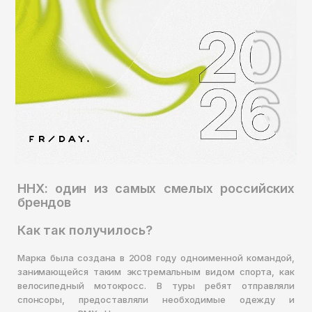
Томск
Тула
Тюмень
Улан-Удэ
Ульяновск
Уфа
Ухта
Хабаровск
ННХ: один из самых смелых российских
Ханты-Мансийск
брендов
Чайковский
Как так получилось?
Чебоксары
Марка была создана в 2008 году одноименной командой,
Челябинск
занимающейся таким экстремальным видом спорта, как
велосипедный мотокросс. В туры ребят отправляли
Черкесск
спонсоры, предоставляли необходимые одежду и